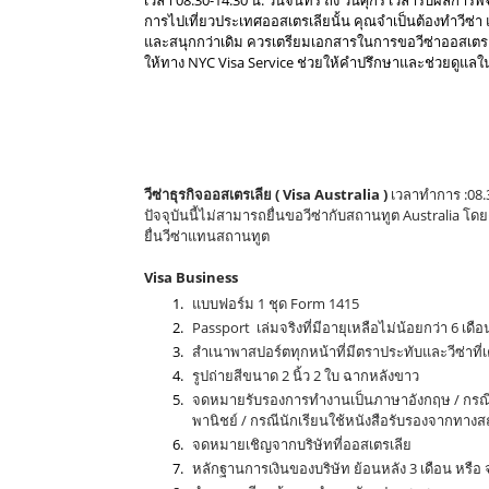
เวลา 08.30-14.30 น. วันจันทร์ ถึง วันศุกร์ เวลารับผลการพิจ
การไปเที่ยวประเทศออสเตรเลียนั้น คุณจำเป็นต้องทำวีซ่
และสนุกกว่าเดิม ควรเตรียมเอกสารในการขอวีซ่าออสเตรเ
ให้ทาง NYC Visa Service ช่วยให้คำปรึกษาและช่วยดูแลใ
รับยื่นวีซ่า รับจัดเตรียมเอกสารขอวีซ่าท่องเที่ยวประเทศออสเตรเลีย ในจังหวัดอุด
นักเรียนประเทศออสเตรเลีย ในจังหวัดอุดรธานี, รับจัดเตรียมเอกสารขอวีซ่าคู่มั่น
อุดรธานี, รับจัดเตรียมเอกสารขอวีซ่าถาวรประเทศออสเตรเลีย ในจังหวัดอุดรธานี, 
ธุรกิจประเทศออสเตรเลีย ในจังหวัดอุดรธานี, รับจัดเตรียมเอกสารขอวีซ่าดูงานปร
วีซ่า
ธุรกิจ
ออสเตรเลีย ( Visa Australia )
เวลาทำการ :08.30
ปัจจุบันนี้ไม่สามารถยื่นขอวีซ่ากับสถานทูต Australia โ
ยื่นวีซ่าแทนสถานทูต
Visa Business
แบบฟอร์ม 1 ชุด Form 1415
Passport เล่มจริงที่มีอายุเหลือไม่น้อยกว่า 6 เดือ
สำเนาพาสปอร์ตทุกหน้าที่มีตราประทับและวีซ่าที่
รูปถ่ายสีขนาด 2 นิ้ว 2 ใบ ฉากหลังขาว
จดหมายรับรองการทำงานเป็นภาษาอังกฤษ / กรณีเป
พานิชย์ / กรณีนักเรียนใช้หนังสือรับรองจากทาง
จดหมายเชิญจากบริษัทที่ออสเตรเลีย
หลักฐานการเงินของบริษัท ย้อนหลัง 3 เดือน หร