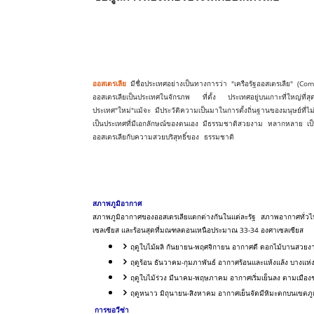
ในจังหวัดอุดรธานี, รับจัดเตรียมเอกสารขอวีซ่าทำงานประเทศออสเตรเลีย ในจังหว
เอกสารขอวีซ่าคู่มั่นประเทศออสเตรเลีย ในจังหวัดอุดรธานี, รับจัดเตรียมเอกสารข
ในจังหวัดอุดรธานี, รับจัดเตรียมเอกสารขอวีซ่าติดตามประเทศออสเตรเลีย ในจังหวัด
ขอวีซ่าดูงานประเทศออสเตรเลีย ใน
ออสเตรเลีย
มีชื่อประเทศอย่างเป็นทางการว่า "เครือรัฐออสเตรเลีย" (
ออสเตรเลียเป็นประเทศในจักรภพ ที่ตั้ง ประเทศอยู่บนเกาะที่ใหญ่ที่ส
ประเทศ"ใหม่"แม้จะ มีประวัติความเป็นมาในการตั้งถิ่นฐานของมนุษย์ที
เป็นประเทศที่มีเอกลักษณ์ของตนเอง มีธรรมชาติสวยงาม หลากหลาย เป็นแห
ออสเตรเลียกับความสวยบริสุทธิ์ของ ธรรมชาติ
NYC Language Institute สำ
อุดรธานี, รับจัดเตรียมเอกสารขอวีซ่าทำงานประเทศออสเตรเลีย ในจังหวัดอุดรธานี, 
มั่นประเทศออสเตรเลีย ในจังหวัดอุดรธานี, รับจัดเตรียมเอกสารขอวีซ่าแต่งงาน
อุดรธานี, รับจัดเตรียมเอกสารขอวีซ่าติดตามประเทศออสเตรเลีย ในจังหวัดอุดรธานี,
งานประเทศออสเตรเลีย ในจังหวัดอุดรธานี, โทร.083-2494999 Line ID: @NYC168
สภาพภูมิอากาศ
สภาพภูมิอากาศของออสเตรเลียแตกต่างกันในแต่ละรัฐ สภาพอากาศทั่วไป 
เซลเซียส และร้อนสุดที่มณฑลตอนเหนือประมาณ 33-34 องศาเซลเซียส
ฤดูใบไม้ผลิ กันยายน-พฤศจิกายน อากาศดี ดอกไม้บานสวยง
ฤดูร้อน ธันวาคม-กุมภาพันธ์ อากาศร้อนและแห้งแล้ง บางแห่
ฤดูใบไม้ร่วง มีนาคม-พฤษภาคม อากาศเริ่มเย็นลง ตามเมือง
ฤดูหนาว มิถุนายน-สิงหาคม อากาศเย็นจัดมีหิมะตกบนเขตภูเ
การขอวีซ่า