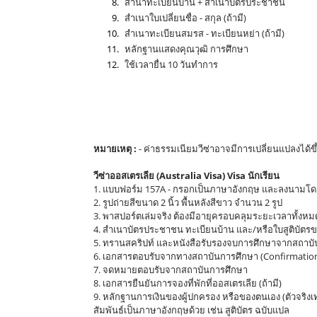
สำนาทะเบียนบ้าน + สำเนาบัตรประชาชน
สำเนาใบเปลี่ยนชื่อ - สกุล (ถ้ามี)
สำเนาทะเบียนสมรส - ทะเบียนหย่า (ถ้ามี)
หลักฐานแสดงคุณวุฒิ การศึกษา
ใช้เวลายื่น 10 วันทำการ
NYC Language Institute สำนักงานรับแปลภาษา รับยื่นวีซ่า รับจัดเตรียมเอกสารขอ
ออสเตรเลีย ในจังหวัดอุดรธานี, รับจัดเตรียมเอกสารขอวีซ่านักเรียนประเทศออสเตรเลี
เตรียมเอกสารขอวีซ่าแต่งงานประเทศออสเตรเลีย ในจังหวัดอุดรธานี, รับจัดเตรียม
ออสเตรเลีย ในจังหวัดอุดรธานี, รับจัดเตรียมเอกสารขอวีซ่าธุรกิจประเทศออสเตรเลี
2494999 Line ID: @NYC168
หมายเหตุ :
- ค่าธรรมเนียมวีซ่าอาจมีการเปลี่ยนแปลงได้ข
วีซ่าออสเตรเลีย (Australia Visa)
Visa นักเรียน
1. แบบฟอร์ม 157A - กรอกเป็นภาษาอังกฤษ และลงนามโดย
2. รูปถ่ายสีขนาด 2 นิ้ว พื้นหลังสีขาว จำนวน 2 รูป
3. พาสปอร์ตเล่มจริง ต้องมีอายุครอบคลุมระยะเวลาทั้งหมด
4. สำเนาบัตรประชาชน ทะเบียนบ้าน และ/หรือใบสูติบัตรข
5. ทรานสคริปท์ และหนังสือรับรองจบการศึกษาจากสถาบัน
6. เอกสารตอบรับจากทางสถาบันการศึกษา (Confirmation
7. จดหมายตอบรับจากสถาบันการศึกษา
8. เอกสารยืนยันการจองที่พักที่ออสเตรเลีย (ถ้ามี)
9. หลักฐานการเงินของผู้ปกครอง หรือของตนเอง (ตัวจริง
สัมพันธ์เป็นภาษาอังกฤษด้วย เช่น สูติบัตร ฉบับแปล