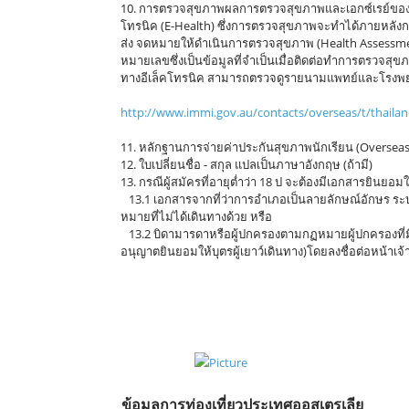
10. การตรวจสุขภาพผลการตรวจสุขภาพและเอกซ์เรย์ของผ
โทรนิค (E-Health) ซึ่งการตรวจสุขภาพจะทำได้ภายหลังการ 
ส่ง จดหมายให้ดำเนินการตรวจสุขภาพ (Health Assessmen
หมายเลขซึ่งเป็นข้อมูลที่จำเป็นเมื่อติดต่อทำการตรวจสุ
ทางอีเล็คโทรนิค สามารถตรวจดูรายนามแพทย์และโรงพยาบ
http://www.immi.gov.au/contacts/overseas/t/thaila
11. หลักฐานการจ่ายค่าประกันสุขภาพนักเรียน (Oversea
12. ใบเปลี่ยนชื่อ - สกุล แปลเป็นภาษาอังกฤษ (ถ้ามี)
13. กรณีผู้สมัครที่อายุต่ำว่า 18 ป จะต้องมีเอกสารยินย
13.1 เอกสารจากที่ว่าการอำเภอเป็นลายลักษณ์อักษร ระบ
หมายที่ไม่ได้เดินทางด้วย หรือ
13.2 บิดามารดาหรือผู้ปกครองตามกฏหมายผู้ปกครองที่
อนุญาตยินยอมให้บุตรผู้เยาว์เดินทาง)โดยลงชื่อต่อหน้าเจ้
สำนักงานรับแปลภาษา รับยื่นวีซ่า รับจัดเตรียมเอกสารขอวีซ่าท่องเที่ยวประเทศออส
จัดเตรียมเอกสารขอวีซ่านักเรียนประเทศออสเตรเลีย ในจังหวัดอุดรธานี, รับจัดเตรี
ออสเตรเลีย ในจังหวัดอุดรธานี, รับจัดเตรียมเอกสารขอวีซ่าถาวรประเทศออสเตรเลีย 
เตรียมเอกสารขอวีซ่าธุรกิจประเทศออสเตรเลีย ในจังหวัดอุดรธานี, รับจัดเตรียมเ
ข้อมูลการท่องเที่ยวประเทศออสเตรเลีย
NYC Languag