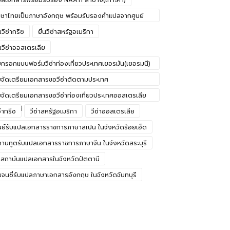
ลเอกสารพร้อมรับรอง NAATI ลำปาง(เกาะคา)
ษาไทยเป็นภาษาอังกฤษ พร้อมรับรองคำแปลจากศูนย์
ปลภาษา
่นวีซ่ากรีซ
ยื่นวีซ่าสหรัฐอเมริกา
่นวีซ่าออสเตรเลีย
บกรอกแบบฟอร์มวีซ่าท่องเที่ยวประเทศเยอรมัน(เยอรมนี)
อนแก่น
บจัดเตรียมเอกสารขอวีซ่าติดตามประเทศ
อรมัน(เยอรมนี) บึงกาฬ
บจัดเตรียมเอกสารขอวีซ่าท่องเที่ยวประเทศออสเตรเลีย
อุดรธานี
ซ่ากรีซ
วีซ่าสหรัฐอเมริกา
วีซ่าออสเตรเลีย
นย์รับแปลเอกสารราชการภาษาสเปน ในจังหวัดร้อยเอ็ด
านทูตรับแปลเอกสารราชการภาษาจีน ในจังหวัดสระบุรี
สถาบันแปลเอกสารในจังหวัดปัตตานี
เจนซี่รับแปลภาษาเอกสารอังกฤษ ในจังหวัดจันทบุรี