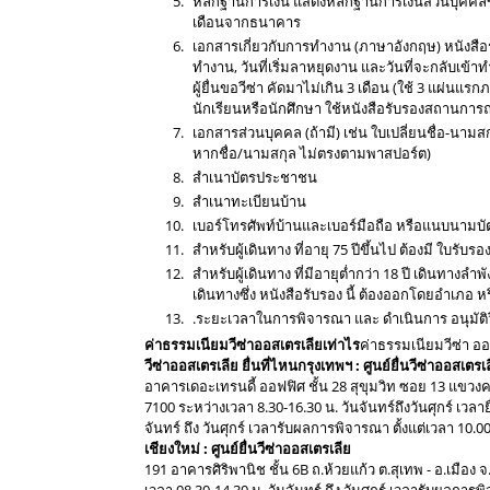
หลักฐานการเงิน แสดงหลักฐานการเงินส่วนบุคคลขอ
เดือนจากธนาคาร
เอกสารเกี่ยวกับการทำงาน (ภาษาอังกฤษ) หนังสือรั
ทำงาน, วันที่เริ่มลาหยุดงาน และวันที่จะกลับเข้า
ผู้ยื่นขอวีซ่า คัดมาไม่เกิน 3 เดือน (ใช้ 3 แผ่
นักเรียนหรือนักศึกษา ใช้หนังสือรับรองสถานการณ
เอกสารส่วนบุคคล (ถ้ามี) เช่น ใบเปลี่ยนชื่อ-นา
หากชื่อ/นามสกุล ไม่ตรงตามพาสปอร์ต)
สำเนาบัตรประชาชน
สำเนาทะเบียนบ้าน
เบอร์โทรศัพท์บ้านและเบอร์มือถือ หรือแนบนามบัต
สำหรับผู้เดินทาง ที่อายุ 75 ปีขึ้นไป ต้องมี ใบ
สำหรับผู้เดินทาง ที่มีอายุต่ำกว่า 18 ปี เดินทางล
เดินทางซึ่ง หนังสือรับรอง นี้ ต้องออกโดยอำเภอ 
.ระยะเวลาในการพิจารณา และ ดำเนินการ อนุมัติ
ค่าธรรมเนียมวีซ่าออสเตรเลียเท่าไร
ค่าธรรมเนียมวีซ่า ออ
วีซ่าออสเตรเลีย ยื่นที่ไหน
กรุงเทพฯ : ศูนย์ยื่นวีซ่าออสเตรเ
อาคารเดอะเทรนดี้ ออฟฟิศ ชั้น 28 สุขุมวิท ซอย 13 แขวง
7100 ระหว่างเวลา 8.30-16.30 น. วันจันทร์ถึงวันศุกร์ เวลา
จันทร์ ถึง วันศุกร์ เวลารับผลการพิจารณา ตั้งแต่เวลา 10.00 –
เชียงใหม่ : ศูนย์ยื่นวีซ่าออสเตรเลีย
191 อาคารศิริพานิช ชั้น 6B ถ.ห้วยแก้ว ต.สุเทพ - อ.เมือง 