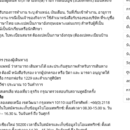
แป
งผู้เดินทาง (ภาษาอังกฤษ) รายการเดินบัญชี (Statement) ย้อนหลัง 6
ภา
บรองการทำงาน ระบุ ตำแหน่ง, เงินเดือน, วันที่เริ่มเข้าทำงาน, อายุการ
แ
ทำงาน กรณีเป็นเจ้าของกิจการ ใช้สำเนาหนังสือรับรองของบริษัท ที่ระบุชื่อ
ยื
นแรกภาษาไทย และแปลเป็นภาษาอังกฤษเฉพาะแผ่นแรก) สำหรับผู้ที่เป็น
ยื
์เป็นนักเรียนหรือนักศึกษา
มสกุล, ใบทะเบียนสมรส ต้องแปลเป็นภาษาอังกฤษ (ต้องแปลทะเบียนบ้าน
รั
ข
รั
เย
รั
ร (ของผู้เดินทาง)
ใน
วี
รับรองแพทย์ ว่าสามารถ เดินทางได้ และประกันสุขภาพสำหรับการเดินทาง
ศู
ำพัง ต้องมี หนังสือรับรอง จากผู้ปกครอง หรือ บิดา และ มารดา อนุญาตให้
หรือ กรอกฟอร์ม 1229 และสำเนาสูติบัตร
สถ
วีซ่า ประมาณ 10 วันทำการ
หา
สเตรเลีย ท่องเที่ยว ธุรกิจ กรุณาตรวจสอบกับสถานทูตอีกครั้ง
ลีย
เอ
คลองเตยเหนือ เขตวัฒนา กรุงเทพฯ 10110 เบอร์โทรศัพท์ : +66(0) 2118
ยื่นใบสมัครและเก็บข้อมูลไบโอเมตทริกซ์: ตั้งแต่เวลา 08.30-15.00 น. วัน
 16.30 น. วันจันทร์ ถึง วันศุกร์
จ.เชียงใหม่ 50200 เวลายื่นใบสมัครและเก็บข้อมูลไบโอเมตทริกซ์: ตั้งแต่