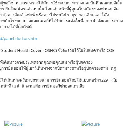
ู้ขอวีซ่าทางกระทรวงได้มีการใช้ระบบการตรวจและบันทึกผลแบบอีเล็ค
ยื่นใบสมัครแล้วเท่านั้น โดยเจ้าหน้าที่ผู้ดูแลใบสมัครของท่านจะจัด
t) ทางอีเมล์ แฟกซ์ หรือทางไปรษณีย์ ระบุรายละเอียดและโค๊ด
ขภาพกับโรงพยาบาลและแพทย์ที่ได้รับการแต่งตั้งเพื่อการนำส่งผลการตรวจ
าลได้ที่เว็บไซด์
nd/panel-doctors.htm
s Student Health Cover - OSHC) ซึ่งจะรวมไว้ในใบสมัครหรือ COE
อมให้เดินทางต่างประเทศจากคุณพ่อคุณแม่ หรือผู้ปกครอง
ุการยินยอมให้ผู้เยาว์เดินทางจากบิดามารดาหรือผู้ปกครองตาม กฏ
มิได้เดินทางพร้อมบุตรลงนามการยินยอมโดยใช้แบบฟอร์ม1229 (ใบ
าหน้าที่ ณ สำนักงานเพื่อการยื่นขอวีซ่าออสเตรเลีย
NYC Language Institute
เตรเลีย ในจังหวัดอุดรธานี, รับจัดเตรียมเอกสารขอวีซ่าทำงานประเทศออสเตรเลีย ในจังหวัดอุดรธานี, รับ
ยมเอกสารขอวีซ่าคู่มั่นประเทศออสเตรเลีย ในจังหวัดอุดรธานี, รับจัดเตรียมเอกสารขอวีซ่าแต่งงานประเทศ
ในจังหวัดอุดรธานี, รับจัดเตรียมเอกสารขอวีซ่าติดตามประเทศออสเตรเลีย ในจังหวัดอุดรธานี, รับจัด
อกสารขอวีซ่าดูงานประเทศออสเตรเลีย ในจังหวัดอุดรธานี, โทร.083-2494999 Line ID: @NYC168
e Institute สำนักงานรับแปลภาษา รับยื่นวีซ่า รับจัดเตรียมเอกสารขอวีซ่าท่องเที่ยวประเทศออสเตรเลีย