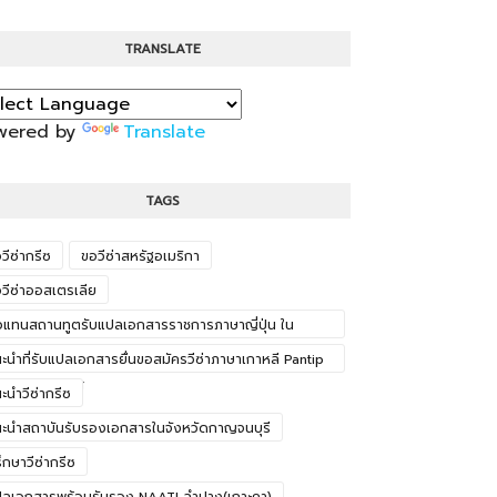
TRANSLATE
wered by
Translate
TAGS
วีซ่ากรีซ
ขอวีซ่าสหรัฐอเมริกา
วีซ่าออสเตรเลีย
วแทนสถานทูตรับแปลเอกสารราชการภาษาญี่ปุ่น ใน
งหวัดอ่างทอง
ะนำที่รับแปลเอกสารยื่นขอสมัครวีซ่าภาษาเกาหลี Pantip
จังหวัดบุรีรัมย์
ะนำวีซ่ากรีซ
ะนำสถาบันรับรองเอกสารในจังหวัดกาญจนบุรี
ึกษาวีซ่ากรีซ