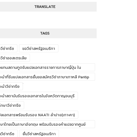
TRANSLATE
TAGS
วีซ่ากรีซ
ขอวีซ่าสหรัฐอเมริกา
วีซ่าออสเตรเลีย
วแทนสถานทูตรับแปลเอกสารราชการภาษาญี่ปุ่น ใน
งหวัดอ่างทอง
ะนำที่รับแปลเอกสารยื่นขอสมัครวีซ่าภาษาเกาหลี Pantip
จังหวัดบุรีรัมย์
ะนำวีซ่ากรีซ
ะนำสถาบันรับรองเอกสารในจังหวัดกาญจนบุรี
ึกษาวีซ่ากรีซ
ลเอกสารพร้อมรับรอง NAATI ลำปาง(เกาะคา)
ษาไทยเป็นภาษาอังกฤษ พร้อมรับรองคำแปลจากศูนย์
ปลภาษา
่นวีซ่ากรีซ
ยื่นวีซ่าสหรัฐอเมริกา