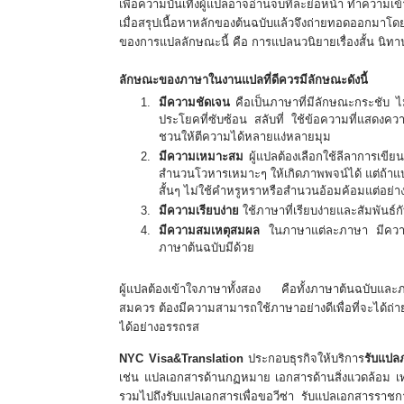
เพื่อความบันเทิงผู้แปลอาจอ่านจบทีละย่อหน้า ทําความเข้าใจ
เมื่อสรุปเนื้อหาหลักของต้นฉบับแล้วจึงถ่ายทอดออกมาโด
ของการแปลลักษณะนี้ คือ การแปลนวนิยายเรื่องสั้น นิทาน
ลักษณะของภาษาในงานแปลที่ดีควรมีลักษณะดังนี้
มีความชัดเจน
คือเป็นภาษาที่มีลักษณะกระชับ ไม่
ประโยคที่ซับซ้อน สลับที่ ใช้ข้อความที่แสดงค
ชวนให้ตีความได้หลายแง่หลายมุม
มีความเหมาะสม
ผู้แปลต้องเลือกใช้ลีลาการเขี
สำนวนโวหารเหมาะๆ ให้เกิดภาพพจน์ได้ แต่ถ้าแ
สั้นๆ ไม่ใช้คําหรูหราหรือสํานวนอ้อมค้อมแต่อย่า
มีความเรียบง่าย
ใช้ภาษาที่เรียบง่ายและสัมพันธ์
มีความสมเหตุสมผล
ในภาษาแต่ละภาษา มีความสม
ภาษาต้นฉบับมีด้วย
ผู้แปลต้องเข้าใจภาษาทั้งสอง คือทั้งภาษาต้นฉบับและภ
สมควร ต้องมีความสามารถใช้ภาษาอย่างดีเพื่อที่จะได้ถ่าย
ได้อย่างอรรถรส
NYC Visa&Translation
ประกอบธุรกิจให้บริการ
รับ
แปล
เช่น แปลเอกสารด้านกฏหมาย เอกสารด้านสิ่งแวดล้อม เท
รวมไปถึงรับแปลเอกสารเพื่อขอวีซ่า รับแปลเอกสารราชก