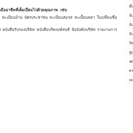
ยื
ออาชีพที่เต็มเปี่ยมไปด้วยคุณภาพ เช่น
รั
ทะเบียนบ้าน บัตรประชาชน ทะเบียนสมรส ทะเบีัยนหย่า ใบเปลี่ยนชื่อ
ข
รั
หนังสือรับรองบริษัท หนังสือบริคณฑ์สนธิ ข้อบังคับบริษัท รายงานการ
เย
รั
ใน
วี
ศู
สถ
หา
เอ