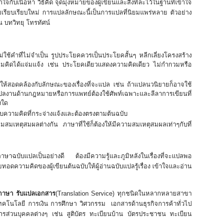
กับเนื้อหา วิธีคิด จุดมุ่งหมายของผู้เขียนและสิ่งที่ละไว้ในฐานที่เข้าใจ
ยเรียบเรียบใหม่ การแปลลักษณะนี้เป็นการแปลที่นิยมแพร่หลาย ตัวอย่าง
 บทวิทยุ โทรทัศน์
ใช้คําที่ไม่จําเป็น รูปประโยคควรเป็นประโยคสั้นๆ หลีกเลี่ยงโครงสร้าง
วามคิดได้แจ่มแจ้ง เช่น ประโยคเดียวแสดงความคิดเดียว ไม่กํากวมหรือ
ยนให้สอดคล้องกับลักษณะของเรื่องที่จะแปล เช่น ถ้าแปลนวนิยายก็อาจใช้
ปลงานด้านกฎหมายหรือการแพทย์ต้องใช้ศัพท์เฉพาะและลีลาการเขียนที่
งใด
กับความคิดที่กระจ่างแจ้งและต้องตรงตามต้นฉบับ
เหตุสมผลต่างกัน ภาษาที่ใช้ก็ต้องให้มีความสมเหตุสมผลเท่าๆกับที่
าษาฉบับแปลเป็นอย่างดี ต้องมีความรู้และภูมิหลังในเรื่องที่จะแปลพอ
ทอดความคิดของผู้เขียนต้นฉบับให้ผู้อ่านฉบับแปลรู้เรื่อง เข้าใจและอ่าน
ภาษา
รับแปลเอกสาร
(Translation Service) ทุกชนิดในหลากหลายสาขา
คโนโลยี การเงิน การศึกษา วิศวกรรม เอกสารด้านธุรกิจการค้าทั่วไป
ารส่วนบุคคลต่างๆ เช่น สูติบัตร ทะเบียนบ้าน บัตรประชาชน ทะเบียน