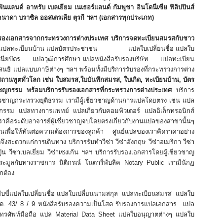
ินแลนด์ อาหรับ เบลเยียม เนเธอร์แลนด์ กัมพูชา อินโดนีเซีย ฟิลิปปินส์
คนาดา บราซิล ออสเตรเลีย ตุรกี
ฯลฯ
(เอกสารทุกประเภท)
บรองเอกสารจากกระทรวงการต่างประเทศ
บริการจดทะเบียนสมรสกับชาว
แปลทะเบียนบ้าน แปลบัตรประชาชน แปลใบเปลี่ยนชื่อ แปลใบ
ียบัตร แปลวุฒิการศึกษา แปลหนังสือรับรองบริษัท แปลทะเบียน
ิ แปลแบบภาษีต่างๆ ฯลฯ พร้อมทั้งมีบริการรับรองที่กระทรวงการต่าง
สถานทูตทั่วโลก
เช่น ใบสมรส,ใบบันทึกสมรส, ใบเกิด, ทะเบียนบ้าน, บัตร
ิอาชญกรรม
พร้อมบริการรับรองเอกสารที่กระทรวงการต่างประเทศ
บริการ
ยวชาญกระทรวงยุติธรรม เรามีผู้เชี่ยวชาญด้านการแปลโดยตรง เช่น แปล
รม แปลทางการแพทย์ แปลเกี่ยวกับคอมพิวเตอร์ แปลอิเล็กทรอนิกส์
เราคือระดับอาจารย์ผู้เชี่ยวชาญจบโดยตรงเกี่ยวกับงานแปลของสาขานั้นๆ
วนเพื่อให้ทันต่อความต้องการของลูกค้า ศูนย์แปลของเราคิดราคาอย่าง
ึงสะดวกแก่การเดินทาง บริการรับทำวีซ่า วีซ่าอังกฤษ วีซ่าอเมริกา วีซ่า
่ปุ่น วีซ่าเบลเยี่ยม วีซ่าเซงเก้น ฯลฯ บริการรับรองเอกสารโดยผู้เชี่ยวชาญ
ประมูลกับทางราชการ นิติกรณ์ โนตารี่พับลิค Notary Public เรามีนักฏ
กต้อง
ับขี่แปลใบเปลี่ยนชื่อ แปลใบเปลี่ยนนามสกุล แปลทะเบียนสมรส แปลใบ
 43/ 8 / 9 หนังสือรับรองความเป็นโสด รับรองการแปลเอกสาร แปล
้โทรศัพท์มือถือ แปล Material Data Sheet แปลใบอนุญาตต่างๆ แปลใบ