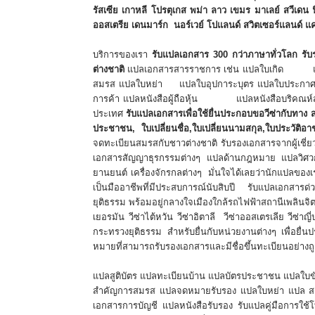
รัสเซีย เกาหลี โปรตุเกส พม่า ลาว เขมร มาเลย์ สวีเดน ฟ
ออสเตรีย เดนมาร์ก นอร์เวย์ โปแลนด์ สวิตเซอร์แลนด์ แ
บริการของเรา
รับแปลเอกสาร 300 กว่าภาษาทั่วโลก
รั
ต่างชาติ
แปลเอกสารสารราชการ เช่น แปลใบเกิด 
สมรส แปลใบหย่า แปลใบอุปการะบุตร แปลใบประกาศน
การค้า แปลหนังสือผู้ถือหุ้น แปลหนังสือบริคณห์สนธ
ประเทศ
รับแปลเอกสารเพื่อใช้ยื่นประกอบขอวีซ่ากับทาง
ประชาชน, ใบเปลี่ยนชื่อ,ใบเปลี่ยนนามสกุล,ใบประวัต
จดทะเบียนสมรสกับชาวต่างชาติ รับรองเอกสารจากผู้เชี่
เอกสารสัญญาธุรกรรมต่างๆ แปลด้านกฎหมาย แปลวิศวกร
ยานยนต์ เครื่องจักรกลต่างๆ มั่นใจได้เลยว่านักแปลของ
เป็นมืออาชีพที่มีประสบการณ์นับสิบปี รับแปลเอกสารด่
ยุติธรรม พร้อมอยู่กลางใจเมืองใกล้รถไฟฟ้าสถานีเพลินจิตจ
เยอรมัน วีซ่าไต้หวัน วีซ่าอิตาลี วีซ่าออสเตรเลีย วีซ่าญี
กระทรวงยุติธรรม สำหรับยื่นกับหน่วยงานต่างๆ เพื่อยื่น
หมายที่สามารถรับรองเอกสารและมีชื่อขึ้นทะเบียนอย่างถู
แปลสูติบัตร แปลทะเบียนบ้าน แปลบัตรประชาชน แปลใบข
สำคัญการสมรส แปลจดหมายรับรอง แปลใบหย่า แปล สด.
เอกสารการบัญชี แปลหนังสือรับรอง รับแปลคู่มือการใช