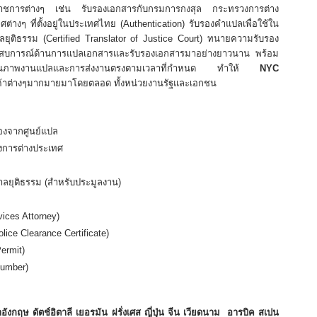
าชการต่างๆ เช่น รับรองเอกสารกับกรมการกงสุล กระทรวงการต่าง
่างๆ ที่ตั้งอยู่ในประเทศไทย (Authentication) รับรองคำแปลเพื่อใช้ใน
ศาลยุติธรรม (Certified Translator of Justice Court) ทนายความรับรอง
ประสบการณ์ด้านการแปลเอกสารและรับรองเอกสารมาอย่างยาวนาน พร้อม
บคุณภาพงานแปลและการส่งงานตรงตามเวลาที่กำหนด ทำให้
NYC
กค้าต่างๆมากมายมาโดยตลอด ทั้งหน่วยงานรัฐและเอกชน
องจากศูนย์แปล
งการต่างประเทศ
าลยุติธรรม (สำหรับประมูลงาน)
ices Attorney)
ice Clearance Certificate)
Permit)
Number)
ฤษ ดัตช์อิตาลี เยอรมัน ฝรั่งเศส ญี่ปุ่น จีน เวียดนาม อารบิค สเปน