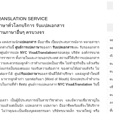
RANSLATION SERVICE
ภาษาทั่วโลกบริการ รับแปลเอกสาร
้านภาษาอื่นๆ ครบวงจร​
ขอ
n
แหล่งรวมนัก
แปลเอกสาร
มืออาชีพ เปี่ยมประสบการณ์จาก หลายสาขา
กต่างวันนี้
ศูนย์การแปลภาษา
ของเรา
รับแปลเอกสาร
และ รับรองเอกสาร
ขอ
งศูนย์การแปล
NYC Visa&Translation
ครอบคลุม บริษัท องค์กรขนาด
ตั
กสารราชการ ทั้งภายในและภายนอกประเทศ สถานที่ให้บริการแปลเอกสาร
จั
วามสะดวกของลูกค้า เราทำงานแปลเป็นอาชีพ ไม่ทำธุรกิจอื่น แล้วเสริม
แน
่แข็งแกร่งเป็นของตนเอง รองรับความต้องการ ของท่านได้อย่างแท้จริง ไม่
ใน
แน
่อเราได้ ศูนย์
รับแปลภาษา
ของเรายินดีให้คำปรึกษา แหล่งลูกค้าใหม่ที่
แน
มาจากลูกค้าเก่า บอกต่อกันมา (Word of Mouth) นักแปลประจำทำงาน
อบในงานที่ทำ ติดต่อ
ศูนย์การแปลเอกสาร
NYC Visa&Translation
วันนี้
ปร
แป
เรา เป็นผู้มีประสบการณ์ในสาขาวิชาต่างๆ และมีความเชี่ยวชาญใน
ภา
้วนแล้วแต่เป็นนัก แปลเอกสาร แปลภาษา มืออาชีพพร้อมที่จะให้บริการ
แ
ยื
าร ไม่ว่าคุณจะเป็นเพียงบุคคลธรรมดา บริษัทขนาดเล็ก ขนาดใหญ่ หรือ